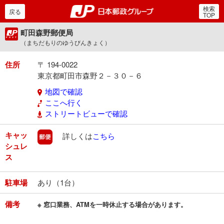
検索
郵便局・日本郵政グルー
戻る
TOP
町田森野郵便局
（まちだもりのゆうびんきょく）
住所
〒 194-0022
東京都町田市森野２－３０－６
地図で確認
ここへ行く
ストリートビューで確認
キャッ
郵便
詳しくは
こちら
シュレ
ス
駐車場
あり（1台）
備考
※ 窓口業務、ATMを一時休止する場合があります。