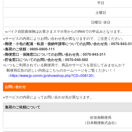
平日
土曜日
日曜日･休日
※バイク自賠責保険はお客さまスマホ等からのWebでの申込みとなります。
※サービスの内容によりお問い合わせ先が異なりますので、ご注意ください。
○郵便・小包の配達・転居・後納申請等についてのお問い合わせ先：0570-943-31
○集荷のご依頼：0800-0800-111
○郵便窓口・保険窓口についてのお問い合わせ先：0570-943-311
○貯金窓口についてのお問い合わせ先：0570-040-582
○いつもご利用されている郵便局で、商品やサービスを宣伝してみませんか？
郵便局広告の詳しい内容はこちらのホームページをご覧ください！！
（
https://www.jp-comm.jp/showshop.php?CD=008130
）
お問い合わせ
※サービスの内容によってお問い合わせ先が異なります。
集荷のご依頼について
杉並南郵便局
（日本郵便株式会社）