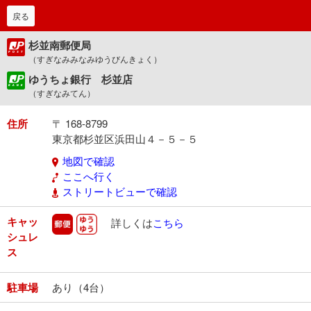
戻る
杉並南郵便局
（すぎなみみなみゆうびんきょく）
ゆうちょ銀行 杉並店
（すぎなみてん）
住所
〒 168-8799
東京都杉並区浜田山４－５－５
地図で確認
ここへ行く
ストリートビューで確認
キャッ
郵便
ゆうゆう
詳しくは
こちら
シュレ
ス
駐車場
あり（4台）