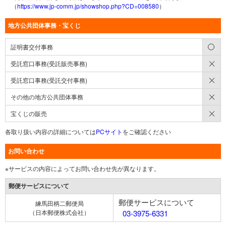
（
https://www.jp-comm.jp/showshop.php?CD=008580
）
地方公共団体事務・宝くじ
○
証明書交付事務
×
受託窓口事務(受託販売事務)
×
受託窓口事務(受託交付事務)
×
その他の地方公共団体事務
×
宝くじの販売
各取り扱い内容の詳細については
PCサイト
をご確認ください
お問い合わせ
※サービスの内容によってお問い合わせ先が異なります。
郵便サービスについて
郵便サービスについて
練馬田柄二郵便局
（日本郵便株式会社）
03-3975-6331