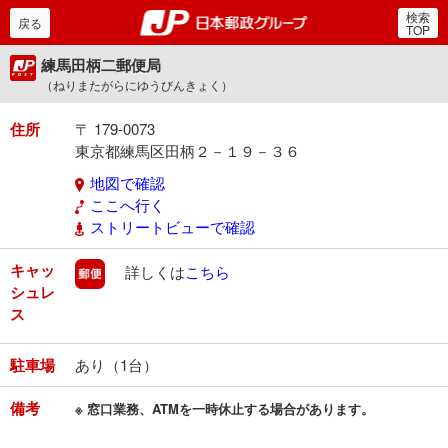
検索
郵便局・日本郵政グルー
戻る
TOP
練馬田柄二郵便局
（ねりまたがらにゆうびんきょく）
住所
〒 179-0073
東京都練馬区田柄２－１９－３６
地図で確認
ここへ行く
ストリートビューで確認
キャッ
郵便
詳しくは
こちら
シュレ
ス
駐車場
あり（1台）
備考
※ 窓口業務、ATMを一時休止する場合があります。