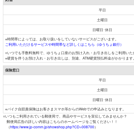
ATM
平日
土曜日
日曜日･休日
※時間帯によっては、お取り扱いをしていないサービスがございます。
ご利用いただけるサービスや時間帯など詳しくはこちら（ゆうちょ銀行）
○いつでも手数料無料で、ゆうちょ口座のお預け入れ・お引き出しをご利用いた
※硬貨を伴うお預け入れ・お引き出しは、別途、ATM硬貨預払料金がかかります
保険窓口
平日
土曜日
日曜日･休日
※バイク自賠責保険はお客さまスマホ等からのWebでの申込みとなります。
○いつもご利用されている郵便局で、商品やサービスを宣伝してみませんか？
郵便局広告の詳しい内容はこちらのホームページをご覧ください！！
（
https://www.jp-comm.jp/showshop.php?CD=008700
）