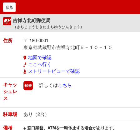
戻る
吉祥寺北町郵便局
（きちじょうじきたまちゆうびんきょく）
住所
〒 180-0001
東京都武蔵野市吉祥寺北町５－１０－１０
地図で確認
ここへ行く
ストリートビューで確認
キャッ
郵便
詳しくは
こちら
シュレ
ス
駐車場
あり（2台）
備考
※ 窓口業務、ATMを一時休止する場合があります。