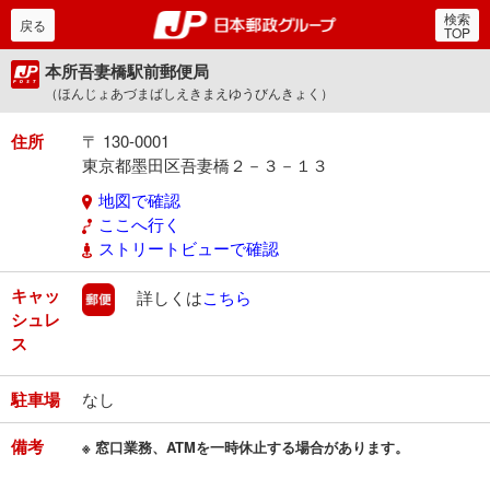
検索
郵便局・日本郵政グルー
戻る
TOP
本所吾妻橋駅前郵便局
（ほんじょあづまばしえきまえゆうびんきょく）
住所
〒 130-0001
東京都墨田区吾妻橋２－３－１３
地図で確認
ここへ行く
ストリートビューで確認
キャッ
郵便
詳しくは
こちら
シュレ
ス
駐車場
なし
備考
※ 窓口業務、ATMを一時休止する場合があります。