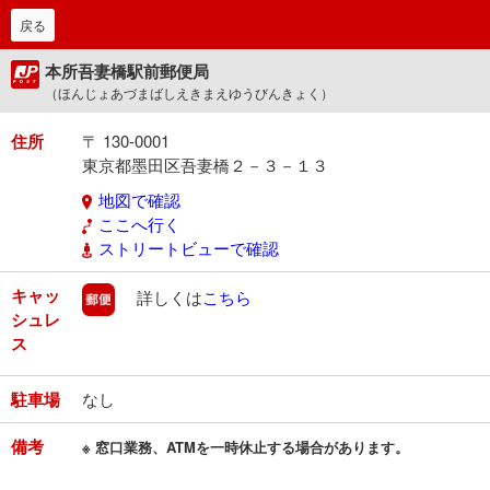
戻る
本所吾妻橋駅前郵便局
（ほんじょあづまばしえきまえゆうびんきょく）
住所
〒 130-0001
東京都墨田区吾妻橋２－３－１３
地図で確認
ここへ行く
ストリートビューで確認
キャッ
郵便
詳しくは
こちら
シュレ
ス
駐車場
なし
備考
※ 窓口業務、ATMを一時休止する場合があります。