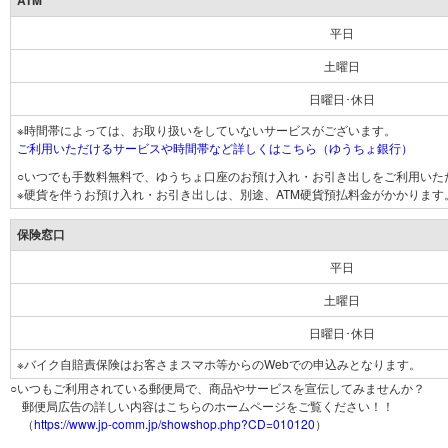
ATM
平日
土曜日
日曜日･休日
※時間帯によっては、お取り扱いをしていないサービスがございます。
ご利用いただけるサービスや時間帯など詳しくはこちら（ゆうちょ銀行）
○いつでも手数料無料で、ゆうちょ口座のお預け入れ・お引き出しをご利用いた
※硬貨を伴うお預け入れ・お引き出しは、別途、ATM硬貨預払料金がかかります
保険窓口
平日
土曜日
日曜日･休日
※バイク自賠責保険はお客さまスマホ等からのWebでの申込みとなります。
○いつもご利用されている郵便局で、商品やサービスを宣伝してみませんか？
郵便局広告の詳しい内容はこちらのホームページをご覧ください！！
（
https://www.jp-comm.jp/showshop.php?CD=010120
）