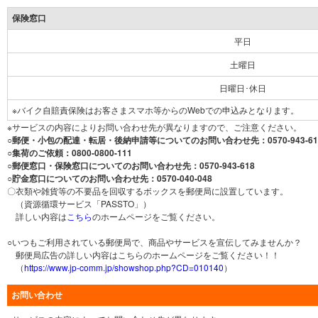
保険窓口
平日
土曜日
日曜日･休日
※バイク自賠責保険はお客さまスマホ等からのWebでの申込みとなります。
※サービスの内容によりお問い合わせ先が異なりますので、ご注意ください。
○郵便・小包の配達・転居・後納申請等についてのお問い合わせ先：0570-943-61
○集荷のご依頼：0800-0800-111
○郵便窓口・保険窓口についてのお問い合わせ先：0570-943-618
○貯金窓口についてのお問い合わせ先：0570-040-048
〇衣類や雑貨等の不要品を回収するボックスを郵便局に設置しています。
（資源循環サービス「PASSTO」）
詳しい内容は
こちら
のホームページをご覧ください。
○いつもご利用されている郵便局で、商品やサービスを宣伝してみませんか？
郵便局広告の詳しい内容はこちらのホームページをご覧ください！！
（
https://www.jp-comm.jp/showshop.php?CD=010140
）
お問い合わせ