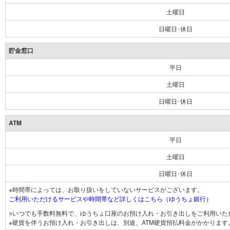
土曜日
日曜日･休日
貯金窓口
平日
土曜日
日曜日･休日
ATM
平日
土曜日
日曜日･休日
※時間帯によっては、お取り扱いをしていないサービスがございます。
ご利用いただけるサービスや時間帯など詳しくはこちら（ゆうちょ銀行）
○いつでも手数料無料で、ゆうちょ口座のお預け入れ・お引き出しをご利用いた
※硬貨を伴うお預け入れ・お引き出しは、別途、ATM硬貨預払料金がかかります