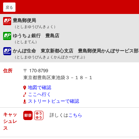
戻る
豊島郵便局
（としまゆうびんきょく）
ゆうちょ銀行 豊島店
（としまてん）
かんぽ生命 東京新都心支店 豊島郵便局かんぽサービス部
（としまゆうびんきょくかんぽさーびすぶ）
住所
〒 170-8799
東京都豊島区東池袋３－１８－１
地図で確認
ここへ行く
ストリートビューで確認
キャッ
郵便
ゆうゆう
詳しくは
こちら
シュレ
ス