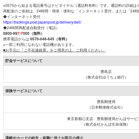
※0570から始まる電話番号はナビダイヤル（通話料有料）です。通話料の詳細
再配達のご依頼は、24時間・簡単・便利な「インターネット受付」または「24
◆インターネット受付
https://trackings.post.japanpost.jp/delivery/deli/
◆24時間再配達自動受付（電話）
0800-99
7
-
7
000（無料）
携帯電話からは
0570-046-645（有料）
※一部ご利用になれない電話機があります。
■お手元に「ご不在連絡票」をご用意の上、ご利用ください。
貯金サービスについて
豊島店
（株式会社ゆうちょ銀行）
保険サービスについて
豊島郵便局
（日本郵便株式会社）
東京新都心支店 豊島郵便局かんぽサービ
（株式会社かんぽ生命保険）
通帳やカードの紛失・盗難に伴うお取引の停止