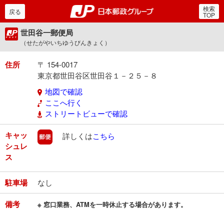
検索
郵便局・日本郵政グルー
戻る
TOP
世田谷一郵便局
（せたがやいちゆうびんきょく）
住所
〒 154-0017
東京都世田谷区世田谷１－２５－８
地図で確認
ここへ行く
ストリートビューで確認
キャッ
郵便
詳しくは
こちら
シュレ
ス
駐車場
なし
備考
※ 窓口業務、ATMを一時休止する場合があります。