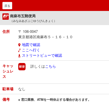
戻る
南麻布五郵便局
（みなみあざぶごゆうびんきょく）
住所
〒 106-0047
東京都港区南麻布５－１６－１０
地図で確認
ここへ行く
ストリートビューで確認
キャッ
郵便
詳しくは
こちら
シュレ
ス
駐車場
なし
備考
※ 窓口業務、ATMを一時休止する場合があります。