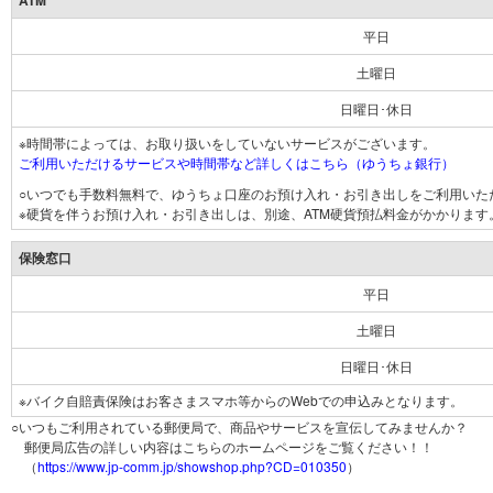
ATM
平日
土曜日
日曜日･休日
※時間帯によっては、お取り扱いをしていないサービスがございます。
ご利用いただけるサービスや時間帯など詳しくはこちら（ゆうちょ銀行）
○いつでも手数料無料で、ゆうちょ口座のお預け入れ・お引き出しをご利用いた
※硬貨を伴うお預け入れ・お引き出しは、別途、ATM硬貨預払料金がかかります
保険窓口
平日
土曜日
日曜日･休日
※バイク自賠責保険はお客さまスマホ等からのWebでの申込みとなります。
○いつもご利用されている郵便局で、商品やサービスを宣伝してみませんか？
郵便局広告の詳しい内容はこちらのホームページをご覧ください！！
（
https://www.jp-comm.jp/showshop.php?CD=010350
）