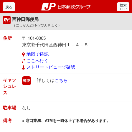
検索
郵便局・日本郵政グルー
戻る
TOP
西神田郵便局
（にしかんだゆうびんきょく）
住所
〒 101-0065
東京都千代田区西神田１－４－５
地図で確認
ここへ行く
ストリートビューで確認
キャッ
郵便
詳しくは
こちら
シュレ
ス
駐車場
なし
備考
※ 窓口業務、ATMを一時休止する場合があります。