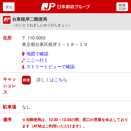
検索
郵便局・日本郵政グルー
戻る
TOP
台東根岸二郵便局
（たいとうねぎしにゆうびんきょく）
住所
〒 110-0003
東京都台東区根岸２－１８－１９
地図で確認
ここへ行く
ストリートビューで確認
キャッ
郵便
詳しくは
こちら
シュレ
ス
駐車場
なし
備考
☆当郵便局は、12:30～13:30の間、窓口の営業を休止しており
ます（ATMはご利用いただけます）。