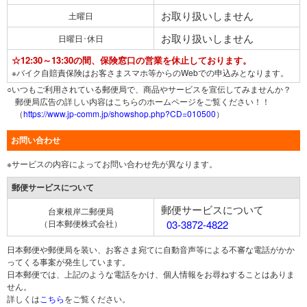
お取り扱いしません
土曜日
お取り扱いしません
日曜日･休日
☆12:30～13:30の間、保険窓口の営業を休止しております。
※バイク自賠責保険はお客さまスマホ等からのWebでの申込みとなります。
○いつもご利用されている郵便局で、商品やサービスを宣伝してみませんか？
郵便局広告の詳しい内容はこちらのホームページをご覧ください！！
（
https://www.jp-comm.jp/showshop.php?CD=010500
）
お問い合わせ
※サービスの内容によってお問い合わせ先が異なります。
郵便サービスについて
郵便サービスについて
台東根岸二郵便局
（日本郵便株式会社）
03-3872-4822
日本郵便や郵便局を装い、お客さま宛てに自動音声等による不審な電話がかか
ってくる事案が発生しています。
日本郵便では、上記のような電話をかけ、個人情報をお尋ねすることはありま
せん。
詳しくは
こちら
をご覧ください。