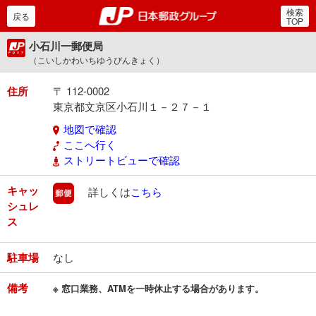
検索
郵便局・日本郵政グルー
戻る
TOP
小石川一郵便局
（こいしかわいちゆうびんきょく）
住所
〒 112-0002
東京都文京区小石川１－２７－１
地図で確認
ここへ行く
ストリートビューで確認
キャッ
郵便
詳しくは
こちら
シュレ
ス
駐車場
なし
備考
※ 窓口業務、ATMを一時休止する場合があります。