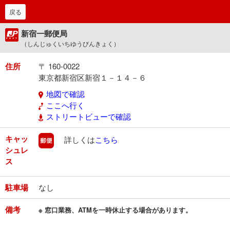
戻る
新宿一郵便局
（しんじゅくいちゆうびんきょく）
住所
〒 160-0022
東京都新宿区新宿１－１４－６
地図で確認
ここへ行く
ストリートビューで確認
キャッ
郵便
詳しくは
こちら
シュレ
ス
駐車場
なし
備考
※ 窓口業務、ATMを一時休止する場合があります。