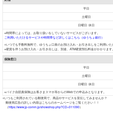
ATM
平日
土曜日
日曜日･休日
※時間帯によっては、お取り扱いをしていないサービスがございます。
ご利用いただけるサービスや時間帯など詳しくはこちら（ゆうちょ銀行）
○いつでも手数料無料で、ゆうちょ口座のお預け入れ・お引き出しをご利用いた
※硬貨を伴うお預け入れ・お引き出しは、別途、ATM硬貨預払料金がかかります
保険窓口
平日
土曜日
日曜日･休日
※バイク自賠責保険はお客さまスマホ等からのWebでの申込みとなります。
○いつもご利用されている郵便局で、商品やサービスを宣伝してみませんか？
郵便局広告の詳しい内容はこちらのホームページをご覧ください！！
（
https://www.jp-comm.jp/showshop.php?CD=011090
）