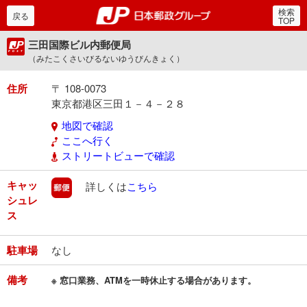
検索
郵便局・日本郵政グルー
戻る
TOP
三田国際ビル内郵便局
（みたこくさいびるないゆうびんきょく）
住所
〒 108-0073
東京都港区三田１－４－２８
地図で確認
ここへ行く
ストリートビューで確認
キャッ
郵便
詳しくは
こちら
シュレ
ス
駐車場
なし
備考
※ 窓口業務、ATMを一時休止する場合があります。