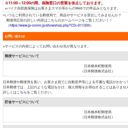
☆11:00～12:00の間、保険窓口の営業を休止しております。
※バイク自賠責保険はお客さまスマホ等からのWebでの申込みとなります。
○いつもご利用されている郵便局で、商品やサービスを宣伝してみませんか？
郵便局広告の詳しい内容はこちらのホームページをご覧ください！！
（
https://www.jp-comm.jp/showshop.php?CD=011300
）
お問い合わせ
※サービスの内容によってお問い合わせ先が異なります。
郵便サービスについて
日本橋本町郵便局
（日本郵便株式会社）
日本郵便や郵便局を装い、お客さま宛てに自動音声等による不審な電話がかかっ
日本郵便では、上記のような電話をかけ、個人情報をお尋ねすることはありませ
詳しくは
こちら
をご覧ください。
貯金サービスについて
日本橋本町郵便局
（日本郵便株式会社）