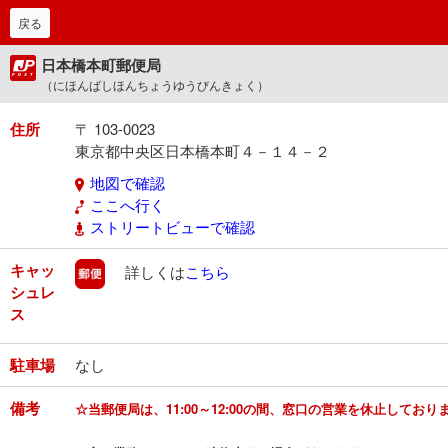
戻る
日本橋本町郵便局
（にほんばしほんちょうゆうびんきょく）
住所
〒 103-0023
東京都中央区日本橋本町４－１４－２
地図で確認
ここへ行く
ストリートビューで確認
キャッ
郵便
詳しくは
こちら
シュレ
ス
駐車場
なし
備考
☆当郵便局は、11:00～12:00の間、窓口の営業を休止しており