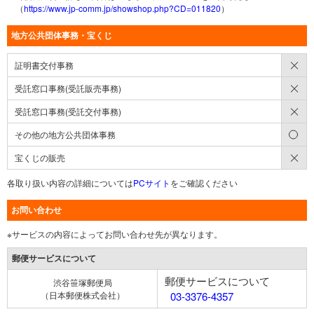
（
https://www.jp-comm.jp/showshop.php?CD=011820
）
地方公共団体事務・宝くじ
×
証明書交付事務
×
受託窓口事務(受託販売事務)
×
受託窓口事務(受託交付事務)
○
その他の地方公共団体事務
×
宝くじの販売
各取り扱い内容の詳細については
PCサイト
をご確認ください
お問い合わせ
※サービスの内容によってお問い合わせ先が異なります。
郵便サービスについて
郵便サービスについて
渋谷笹塚郵便局
（日本郵便株式会社）
03-3376-4357