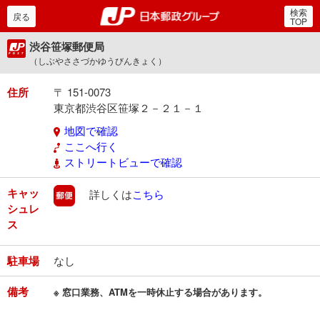
検索
郵便局・日本郵政グルー
戻る
TOP
渋谷笹塚郵便局
（しぶやささづかゆうびんきょく）
住所
〒 151-0073
東京都渋谷区笹塚２－２１－１
地図で確認
ここへ行く
ストリートビューで確認
キャッ
郵便
詳しくは
こちら
シュレ
ス
駐車場
なし
備考
※ 窓口業務、ATMを一時休止する場合があります。