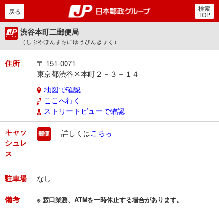
検索
郵便局・日本郵政グルー
戻る
TOP
渋谷本町二郵便局
（しぶやほんまちにゆうびんきょく）
住所
〒 151-0071
東京都渋谷区本町２－３－１４
地図で確認
ここへ行く
ストリートビューで確認
キャッ
郵便
詳しくは
こちら
シュレ
ス
駐車場
なし
備考
※ 窓口業務、ATMを一時休止する場合があります。