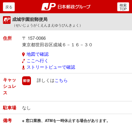
検索
郵便局・日本郵政グルー
戻る
TOP
成城学園前郵便局
（せいじょうがくえんまえゆうびんきょく）
住所
〒 157-0066
東京都世田谷区成城６－１６－３０
地図で確認
ここへ行く
ストリートビューで確認
キャッ
郵便
詳しくは
こちら
シュレ
ス
駐車場
なし
備考
※ 窓口業務、ATMを一時休止する場合があります。