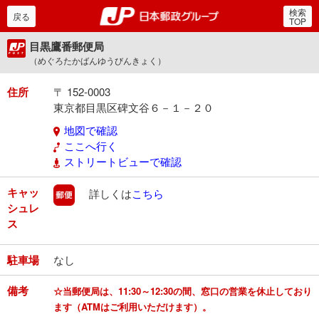
検索
郵便局・日本郵政グルー
戻る
TOP
目黒鷹番郵便局
（めぐろたかばんゆうびんきょく）
住所
〒 152-0003
東京都目黒区碑文谷６－１－２０
地図で確認
ここへ行く
ストリートビューで確認
キャッ
郵便
詳しくは
こちら
シュレ
ス
駐車場
なし
備考
☆当郵便局は、11:30～12:30の間、窓口の営業を休止しており
ます（ATMはご利用いただけます）。