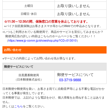
お取り扱いしません
土曜日
お取り扱いしません
日曜日･休日
☆11:30～12:30の間、保険窓口の営業を休止しております。
※バイク自賠責保険はお客さまスマホ等からのWebでの申込みとなります。
○いつもご利用されている郵便局で、商品やサービスを宣伝してみませんか？
郵便局広告の詳しい内容はこちらのホームページをご覧ください！！
（
https://www.jp-comm.jp/showshop.php?CD=013010
）
お問い合わせ
※サービスの内容によってお問い合わせ先が異なります。
郵便サービスについて
郵便サービスについて
目黒鷹番郵便局
（日本郵便株式会社）
03-3719-9888
日本郵便や郵便局を装い、お客さま宛てに自動音声等による不審な電話がかか
ってくる事案が発生しています。
日本郵便では、上記のような電話をかけ、個人情報をお尋ねすることはありま
せん。
詳しくは
こちら
をご覧ください。