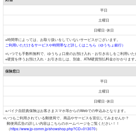
ATM
平日
土曜日
日曜日･休日
※時間帯によっては、お取り扱いをしていないサービスがございます。
ご利用いただけるサービスや時間帯など詳しくはこちら（ゆうちょ銀行）
○いつでも手数料無料で、ゆうちょ口座のお預け入れ・お引き出しをご利用いた
※硬貨を伴うお預け入れ・お引き出しは、別途、ATM硬貨預払料金がかかります
保険窓口
平日
土曜日
日曜日･休日
※バイク自賠責保険はお客さまスマホ等からのWebでの申込みとなります。
○いつもご利用されている郵便局で、商品やサービスを宣伝してみませんか？
郵便局広告の詳しい内容はこちらのホームページをご覧ください！！
（
https://www.jp-comm.jp/showshop.php?CD=013070
）