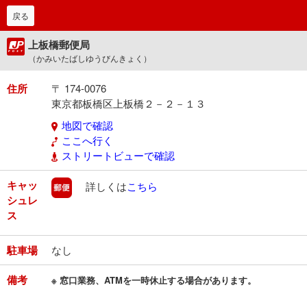
戻る
上板橋郵便局
（かみいたばしゆうびんきょく）
住所
〒 174-0076
東京都板橋区上板橋２－２－１３
地図で確認
ここへ行く
ストリートビューで確認
キャッ
郵便
詳しくは
こちら
シュレ
ス
駐車場
なし
備考
※ 窓口業務、ATMを一時休止する場合があります。