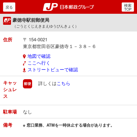
検索
郵便局・日本郵政グルー
戻る
TOP
豪徳寺駅前郵便局
（ごうとくじえきまえゆうびんきょく）
住所
〒 154-0021
東京都世田谷区豪徳寺１－３８－６
地図で確認
ここへ行く
ストリートビューで確認
キャッ
郵便
詳しくは
こちら
シュレ
ス
駐車場
なし
備考
※ 窓口業務、ATMを一時休止する場合があります。