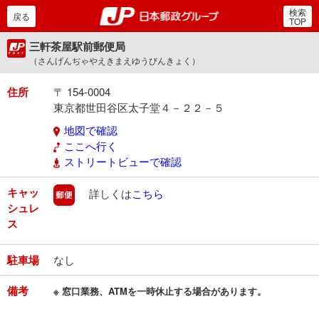
検索
郵便局・日本郵政グルー
戻る
TOP
三軒茶屋駅前郵便局
（さんげんぢゃやえきまえゆうびんきょく）
住所
〒 154-0004
東京都世田谷区太子堂４－２２－５
地図で確認
ここへ行く
ストリートビューで確認
キャッ
郵便
詳しくは
こちら
シュレ
ス
駐車場
なし
備考
※ 窓口業務、ATMを一時休止する場合があります。