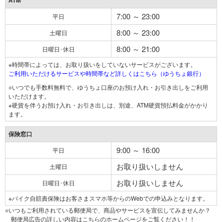
ATM
7:00 ～ 23:00
平日
8:00 ～ 23:00
土曜日
8:00 ～ 21:00
日曜日･休日
※時間帯によっては、お取り扱いをしていないサービスがございます。
ご利用いただけるサービスや時間帯など詳しくはこちら（ゆうちょ銀行）
○いつでも手数料無料で、ゆうちょ口座のお預け入れ・お引き出しをご利用
いただけます。
※硬貨を伴うお預け入れ・お引き出しは、別途、ATM硬貨預払料金がかかり
ます。
保険窓口
9:00 ～ 16:00
平日
お取り扱いしません
土曜日
お取り扱いしません
日曜日･休日
※バイク自賠責保険はお客さまスマホ等からのWebでの申込みとなります。
○いつもご利用されている郵便局で、商品やサービスを宣伝してみませんか？
郵便局広告の詳しい内容はこちらのホームページをご覧ください！！