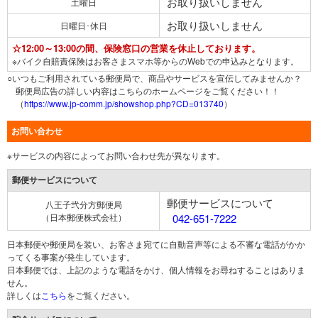
お取り扱いしません
土曜日
お取り扱いしません
日曜日･休日
☆12:00～13:00の間、保険窓口の営業を休止しております。
※バイク自賠責保険はお客さまスマホ等からのWebでの申込みとなります。
○いつもご利用されている郵便局で、商品やサービスを宣伝してみませんか？
郵便局広告の詳しい内容はこちらのホームページをご覧ください！！
（
https://www.jp-comm.jp/showshop.php?CD=013740
）
お問い合わせ
※サービスの内容によってお問い合わせ先が異なります。
郵便サービスについて
郵便サービスについて
八王子弐分方郵便局
（日本郵便株式会社）
042-651-7222
日本郵便や郵便局を装い、お客さま宛てに自動音声等による不審な電話がかか
ってくる事案が発生しています。
日本郵便では、上記のような電話をかけ、個人情報をお尋ねすることはありま
せん。
詳しくは
こちら
をご覧ください。