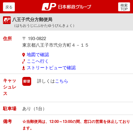
検索
郵便局・日本郵政グルー
戻る
TOP
八王子弐分方郵便局
（はちおうじにぶかたゆうびんきょく）
住所
〒 193-0822
東京都八王子市弐分方町４－１５
地図で確認
ここへ行く
ストリートビューで確認
キャッ
郵便
詳しくは
こちら
シュレ
ス
駐車場
あり（1台）
備考
☆当郵便局は、12:00～13:00の間、窓口の営業を休止しており
ます。