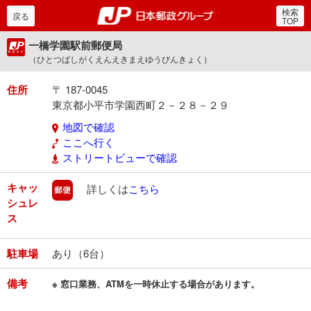
検索
郵便局・日本郵政グルー
戻る
TOP
一橋学園駅前郵便局
（ひとつばしがくえんえきまえゆうびんきょく）
住所
〒 187-0045
東京都小平市学園西町２－２８－２９
地図で確認
ここへ行く
ストリートビューで確認
キャッ
郵便
詳しくは
こちら
シュレ
ス
駐車場
あり（6台）
備考
※ 窓口業務、ATMを一時休止する場合があります。