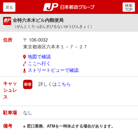
検索
郵便局・日本郵政グルー
戻る
TOP
全特六本木ビル内郵便局
（ぜんとくろっぽんぎびるないゆうびんきょく）
住所
〒 106-0032
東京都港区六本木１－７－２７
地図で確認
ここへ行く
ストリートビューで確認
キャッ
郵便
詳しくは
こちら
シュレ
ス
駐車場
なし
備考
※ 窓口業務、ATMを一時休止する場合があります。