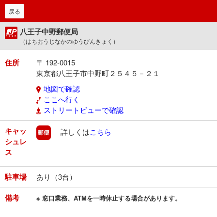
戻る
八王子中野郵便局
（はちおうじなかのゆうびんきょく）
住所
〒 192-0015
東京都八王子市中野町２５４５－２１
地図で確認
ここへ行く
ストリートビューで確認
キャッ
郵便
詳しくは
こちら
シュレ
ス
駐車場
あり（3台）
備考
※ 窓口業務、ATMを一時休止する場合があります。