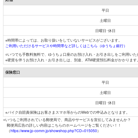
ATM
平日
土曜日
日曜日･休日
※時間帯によっては、お取り扱いをしていないサービスがございます。
ご利用いただけるサービスや時間帯など詳しくはこちら（ゆうちょ銀行）
○いつでも手数料無料で、ゆうちょ口座のお預け入れ・お引き出しをご利用いた
※硬貨を伴うお預け入れ・お引き出しは、別途、ATM硬貨預払料金がかかります
保険窓口
平日
土曜日
日曜日･休日
※バイク自賠責保険はお客さまスマホ等からのWebでの申込みとなります。
○いつもご利用されている郵便局で、商品やサービスを宣伝してみませんか？
郵便局広告の詳しい内容はこちらのホームページをご覧ください！！
（
https://www.jp-comm.jp/showshop.php?CD=015050
）