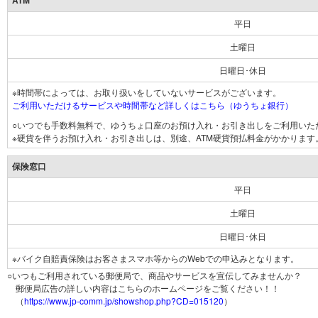
ATM
平日
土曜日
日曜日･休日
※時間帯によっては、お取り扱いをしていないサービスがございます。
ご利用いただけるサービスや時間帯など詳しくはこちら（ゆうちょ銀行）
○いつでも手数料無料で、ゆうちょ口座のお預け入れ・お引き出しをご利用いた
※硬貨を伴うお預け入れ・お引き出しは、別途、ATM硬貨預払料金がかかります
保険窓口
平日
土曜日
日曜日･休日
※バイク自賠責保険はお客さまスマホ等からのWebでの申込みとなります。
○いつもご利用されている郵便局で、商品やサービスを宣伝してみませんか？
郵便局広告の詳しい内容はこちらのホームページをご覧ください！！
（
https://www.jp-comm.jp/showshop.php?CD=015120
）