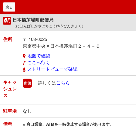
戻る
日本橋茅場町郵便局
（にほんばしかやばちょうゆうびんきょく）
住所
〒 103-0025
東京都中央区日本橋茅場町２－４－６
地図で確認
ここへ行く
ストリートビューで確認
キャッ
郵便
詳しくは
こちら
シュレ
ス
駐車場
なし
備考
※ 窓口業務、ATMを一時休止する場合があります。