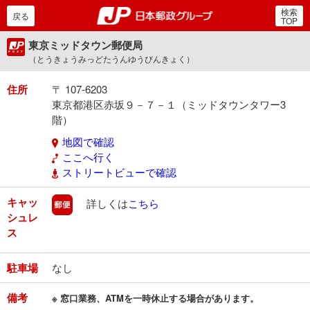
検索
郵便局・日本郵政グルー
戻る
TOP
東京ミッドタウン郵便局
（とうきょうみっどたうんゆうびんきょく）
住所
〒 107-6203
東京都港区赤坂９－７－１（ミッドタウンタワー3
階）
地図で確認
ここへ行く
ストリートビューで確認
キャッ
郵便
詳しくは
こちら
シュレ
ス
駐車場
なし
備考
※ 窓口業務、ATMを一時休止する場合があります。