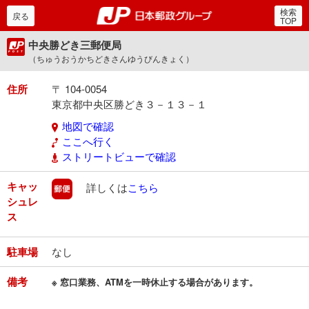
検索
郵便局・日本郵政グルー
戻る
TOP
中央勝どき三郵便局
（ちゅうおうかちどきさんゆうびんきょく）
住所
〒 104-0054
東京都中央区勝どき３－１３－１
地図で確認
ここへ行く
ストリートビューで確認
キャッ
郵便
詳しくは
こちら
シュレ
ス
駐車場
なし
備考
※ 窓口業務、ATMを一時休止する場合があります。