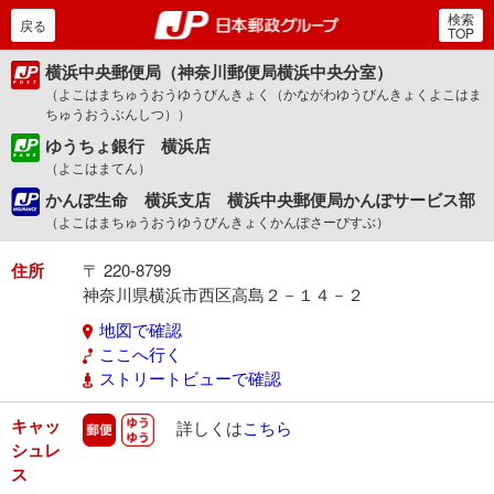
検索
郵便局・日本郵政グルー
戻る
TOP
横浜中央郵便局（神奈川郵便局横浜中央分室）
（よこはまちゅうおうゆうびんきょく（かながわゆうびんきょくよこはま
ちゅうおうぶんしつ））
ゆうちょ銀行 横浜店
（よこはまてん）
かんぽ生命 横浜支店 横浜中央郵便局かんぽサービス部
（よこはまちゅうおうゆうびんきょくかんぽさーびすぶ）
住所
〒 220-8799
神奈川県横浜市西区高島２－１４－２
地図で確認
ここへ行く
ストリートビューで確認
キャッ
郵便
ゆうゆう
詳しくは
こちら
シュレ
ス