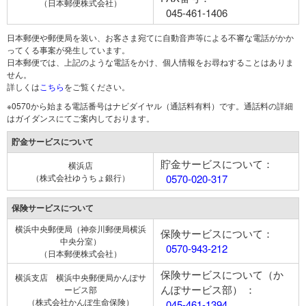
（日本郵便株式会社）
045-461-1406
日本郵便や郵便局を装い、お客さま宛てに自動音声等による不審な電話がかか
ってくる事案が発生しています。
日本郵便では、上記のような電話をかけ、個人情報をお尋ねすることはありま
せん。
詳しくは
こちら
をご覧ください。
※0570から始まる電話番号はナビダイヤル（通話料有料）です。通話料の詳細
はガイダンスにてご案内しております。
貯金サービスについて
貯金サービスについて：
横浜店
（株式会社ゆうちょ銀行）
0570-020-317
保険サービスについて
横浜中央郵便局（神奈川郵便局横浜
保険サービスについて：
中央分室）
0570-943-212
（日本郵便株式会社）
保険サービスについて（か
横浜支店 横浜中央郵便局かんぽサ
んぽサービス部） ：
ービス部
（株式会社かんぽ生命保険）
045-461-1394