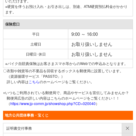
いただけます。
※硬貨を伴うお預け入れ・お引き出しは、別途、ATM硬貨預払料金がかかり
ます。
保険窓口
9:00 ～ 16:00
平日
お取り扱いしません
土曜日
お取り扱いしません
日曜日･休日
※バイク自賠責保険はお客さまスマホ等からのWebでの申込みとなります。
〇衣類や雑貨等の不要品を回収するボックスを郵便局に設置しています。
（資源循環サービス「PASSTO」）
詳しい内容は
こちら
のホームページをご覧ください。
○いつもご利用されている郵便局で、商品やサービスを宣伝してみませんか？
郵便局広告の詳しい内容はこちらのホームページをご覧ください！！
（
https://www.jp-comm.jp/showshop.php?CD=020040
）
地方公共団体事務・宝くじ
×
証明書交付事務