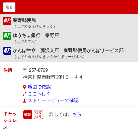
戻る
秦野郵便局
（はだのゆうびんきょく）
ゆうちょ銀行 秦野店
（はだのてん）
かんぽ生命 藤沢支店 秦野郵便局かんぽサービス部
（はだのゆうびんきょくかんぽさーびすぶ）
住所
〒 257-8799
神奈川県秦野市室町２－４４
地図で確認
ここへ行く
ストリートビューで確認
キャッ
郵便
ゆうゆう
詳しくは
こちら
シュレ
ス