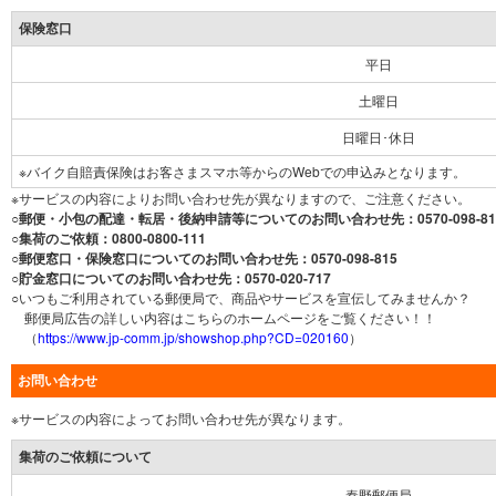
保険窓口
平日
土曜日
日曜日･休日
※バイク自賠責保険はお客さまスマホ等からのWebでの申込みとなります。
※サービスの内容によりお問い合わせ先が異なりますので、ご注意ください。
○郵便・小包の配達・転居・後納申請等についてのお問い合わせ先：0570-098-81
○集荷のご依頼：0800-0800-111
○郵便窓口・保険窓口についてのお問い合わせ先：0570-098-815
○貯金窓口についてのお問い合わせ先：0570-020-717
○いつもご利用されている郵便局で、商品やサービスを宣伝してみませんか？
郵便局広告の詳しい内容はこちらのホームページをご覧ください！！
（
https://www.jp-comm.jp/showshop.php?CD=020160
）
お問い合わせ
※サービスの内容によってお問い合わせ先が異なります。
集荷のご依頼について
秦野郵便局