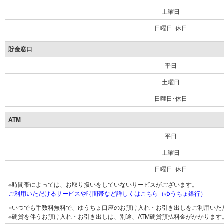
土曜日
日曜日･休日
貯金窓口
平日
土曜日
日曜日･休日
ATM
平日
土曜日
日曜日･休日
※時間帯によっては、お取り扱いをしていないサービスがございます。
ご利用いただけるサービスや時間帯など詳しくはこちら（ゆうちょ銀行）
○いつでも手数料無料で、ゆうちょ口座のお預け入れ・お引き出しをご利用いた
※硬貨を伴うお預け入れ・お引き出しは、別途、ATM硬貨預払料金がかかります