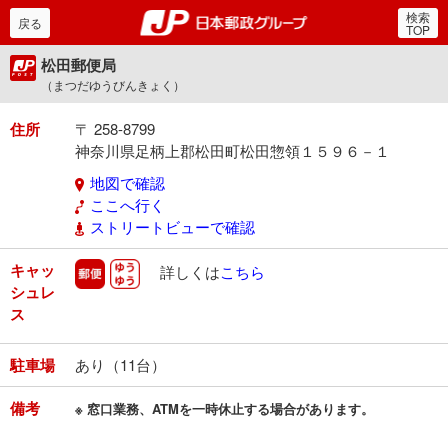
検索
郵便局・日本郵政グルー
戻る
TOP
松田郵便局
（まつだゆうびんきょく）
住所
〒 258-8799
神奈川県足柄上郡松田町松田惣領１５９６－１
地図で確認
ここへ行く
ストリートビューで確認
キャッ
郵便
ゆうゆう
詳しくは
こちら
シュレ
ス
駐車場
あり（11台）
備考
※ 窓口業務、ATMを一時休止する場合があります。