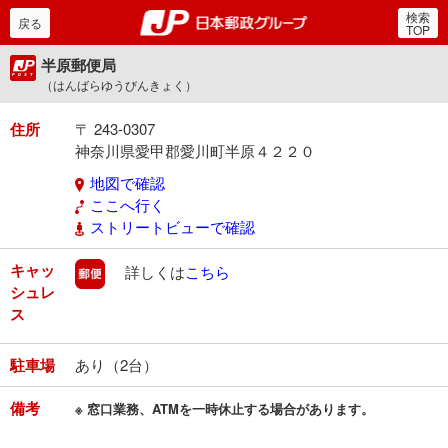
検索
郵便局・日本郵政グルー
戻る
TOP
半原郵便局
（はんばらゆうびんきょく）
住所
〒 243-0307
神奈川県愛甲郡愛川町半原４２２０
地図で確認
ここへ行く
ストリートビューで確認
キャッ
郵便
詳しくは
こちら
シュレ
ス
駐車場
あり（2台）
備考
※ 窓口業務、ATMを一時休止する場合があります。