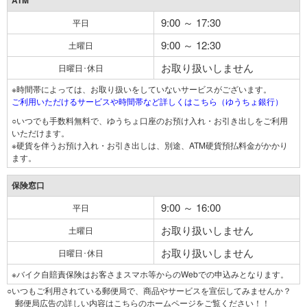
ATM
9:00 ～ 17:30
平日
9:00 ～ 12:30
土曜日
お取り扱いしません
日曜日･休日
※時間帯によっては、お取り扱いをしていないサービスがございます。
ご利用いただけるサービスや時間帯など詳しくはこちら（ゆうちょ銀行）
○いつでも手数料無料で、ゆうちょ口座のお預け入れ・お引き出しをご利用
いただけます。
※硬貨を伴うお預け入れ・お引き出しは、別途、ATM硬貨預払料金がかかり
ます。
保険窓口
9:00 ～ 16:00
平日
お取り扱いしません
土曜日
お取り扱いしません
日曜日･休日
※バイク自賠責保険はお客さまスマホ等からのWebでの申込みとなります。
○いつもご利用されている郵便局で、商品やサービスを宣伝してみませんか？
郵便局広告の詳しい内容はこちらのホームページをご覧ください！！