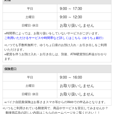
ATM
9:00 ～ 17:30
平日
9:00 ～ 12:30
土曜日
お取り扱いしません
日曜日･休日
※時間帯によっては、お取り扱いをしていないサービスがございます。
ご利用いただけるサービスや時間帯など詳しくはこちら（ゆうちょ銀行）
○いつでも手数料無料で、ゆうちょ口座のお預け入れ・お引き出しをご利用
いただけます。
※硬貨を伴うお預け入れ・お引き出しは、別途、ATM硬貨預払料金がかかり
ます。
保険窓口
9:00 ～ 16:00
平日
お取り扱いしません
土曜日
お取り扱いしません
日曜日･休日
※バイク自賠責保険はお客さまスマホ等からのWebでの申込みとなります。
○いつもご利用されている郵便局で、商品やサービスを宣伝してみませんか？
郵便局広告の詳しい内容はこちらのホームページをご覧ください！！