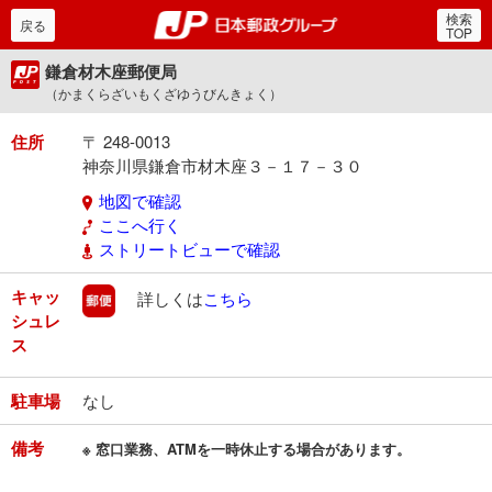
検索
郵便局・日本郵政グルー
戻る
TOP
鎌倉材木座郵便局
（かまくらざいもくざゆうびんきょく）
住所
〒 248-0013
神奈川県鎌倉市材木座３－１７－３０
地図で確認
ここへ行く
ストリートビューで確認
キャッ
郵便
詳しくは
こちら
シュレ
ス
駐車場
なし
備考
※ 窓口業務、ATMを一時休止する場合があります。