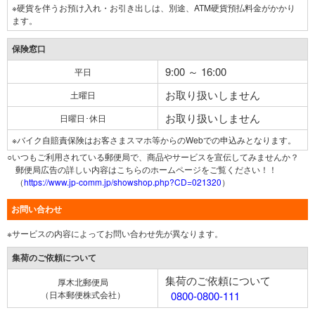
※硬貨を伴うお預け入れ・お引き出しは、別途、ATM硬貨預払料金がかかり
ます。
保険窓口
9:00 ～ 16:00
平日
お取り扱いしません
土曜日
お取り扱いしません
日曜日･休日
※バイク自賠責保険はお客さまスマホ等からのWebでの申込みとなります。
○いつもご利用されている郵便局で、商品やサービスを宣伝してみませんか？
郵便局広告の詳しい内容はこちらのホームページをご覧ください！！
（
https://www.jp-comm.jp/showshop.php?CD=021320
）
お問い合わせ
※サービスの内容によってお問い合わせ先が異なります。
集荷のご依頼について
集荷のご依頼について
厚木北郵便局
（日本郵便株式会社）
0800-0800-111