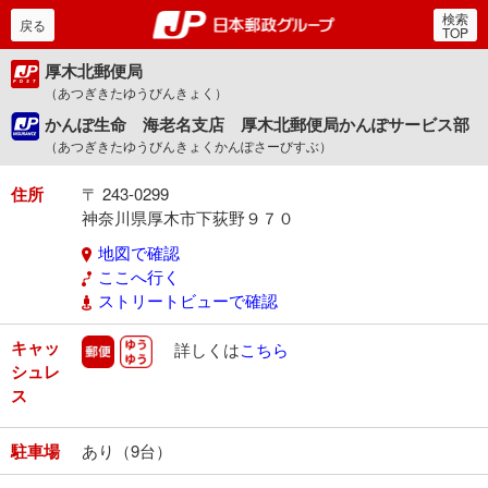
検索
郵便局・日本郵政グルー
戻る
TOP
厚木北郵便局
（あつぎきたゆうびんきょく）
かんぽ生命 海老名支店 厚木北郵便局かんぽサービス部
（あつぎきたゆうびんきょくかんぽさーびすぶ）
住所
〒 243-0299
神奈川県厚木市下荻野９７０
地図で確認
ここへ行く
ストリートビューで確認
キャッ
郵便
ゆうゆう
詳しくは
こちら
シュレ
ス
駐車場
あり（9台）