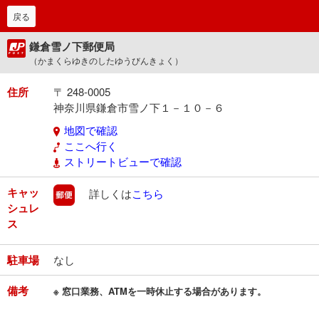
戻る
鎌倉雪ノ下郵便局
（かまくらゆきのしたゆうびんきょく）
住所
〒 248-0005
神奈川県鎌倉市雪ノ下１－１０－６
地図で確認
ここへ行く
ストリートビューで確認
キャッ
郵便
詳しくは
こちら
シュレ
ス
駐車場
なし
備考
※ 窓口業務、ATMを一時休止する場合があります。