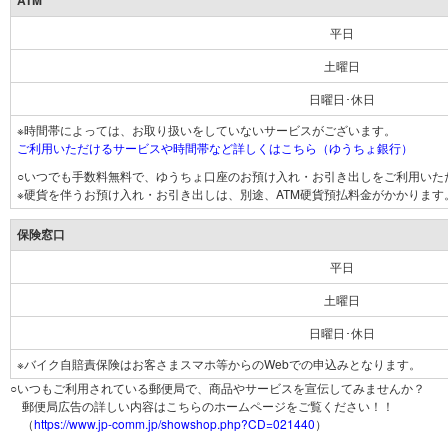
ATM
平日
土曜日
日曜日･休日
※時間帯によっては、お取り扱いをしていないサービスがございます。
ご利用いただけるサービスや時間帯など詳しくはこちら（ゆうちょ銀行）
○いつでも手数料無料で、ゆうちょ口座のお預け入れ・お引き出しをご利用いた
※硬貨を伴うお預け入れ・お引き出しは、別途、ATM硬貨預払料金がかかります
保険窓口
平日
土曜日
日曜日･休日
※バイク自賠責保険はお客さまスマホ等からのWebでの申込みとなります。
○いつもご利用されている郵便局で、商品やサービスを宣伝してみませんか？
郵便局広告の詳しい内容はこちらのホームページをご覧ください！！
（
https://www.jp-comm.jp/showshop.php?CD=021440
）