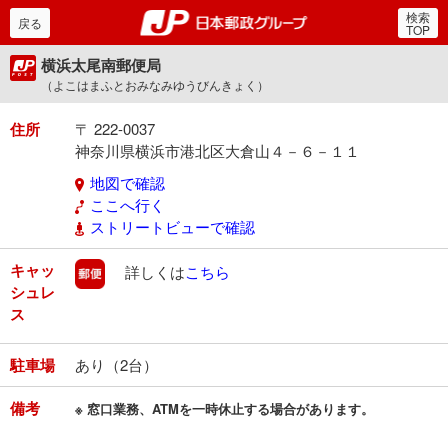
検索
郵便局・日本郵政グルー
戻る
TOP
横浜太尾南郵便局
（よこはまふとおみなみゆうびんきょく）
住所
〒 222-0037
神奈川県横浜市港北区大倉山４－６－１１
地図で確認
ここへ行く
ストリートビューで確認
キャッ
郵便
詳しくは
こちら
シュレ
ス
駐車場
あり（2台）
備考
※ 窓口業務、ATMを一時休止する場合があります。