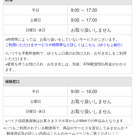
ATM
9:00 ～ 17:30
平日
9:00 ～ 17:00
土曜日
お取り扱いしません
日曜日･休日
※時間帯によっては、お取り扱いをしていないサービスがございます。
ご利用いただけるサービスや時間帯など詳しくはこちら（ゆうちょ銀行）
○いつでも手数料無料で、ゆうちょ口座のお預け入れ・お引き出しをご利用
いただけます。
※硬貨を伴うお預け入れ・お引き出しは、別途、ATM硬貨預払料金がかかり
ます。
保険窓口
9:00 ～ 16:00
平日
お取り扱いしません
土曜日
お取り扱いしません
日曜日･休日
※バイク自賠責保険はお客さまスマホ等からのWebでの申込みとなります。
○いつもご利用されている郵便局で、商品やサービスを宣伝してみませんか？
郵便局広告の詳しい内容はこちらのホームページをご覧ください！！