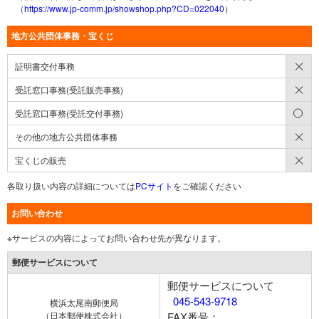
（
https://www.jp-comm.jp/showshop.php?CD=022040
）
地方公共団体事務・宝くじ
×
証明書交付事務
×
受託窓口事務(受託販売事務)
○
受託窓口事務(受託交付事務)
×
その他の地方公共団体事務
×
宝くじの販売
各取り扱い内容の詳細については
PCサイト
をご確認ください
お問い合わせ
※サービスの内容によってお問い合わせ先が異なります。
郵便サービスについて
郵便サービスについて
045-543-9718
横浜太尾南郵便局
（日本郵便株式会社）
FAX番号：