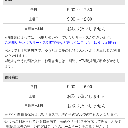
ATM
9:00 ～ 17:30
平日
9:00 ～ 12:30
土曜日
お取り扱いしません
日曜日･休日
※時間帯によっては、お取り扱いをしていないサービスがございます。
ご利用いただけるサービスや時間帯など詳しくはこちら（ゆうちょ銀行）
○いつでも手数料無料で、ゆうちょ口座のお預け入れ・お引き出しをご利用
いただけます。
※硬貨を伴うお預け入れ・お引き出しは、別途、ATM硬貨預払料金がかかり
ます。
保険窓口
9:00 ～ 16:00
平日
お取り扱いしません
土曜日
お取り扱いしません
日曜日･休日
※バイク自賠責保険はお客さまスマホ等からのWebでの申込みとなります。
○いつもご利用されている郵便局で、商品やサービスを宣伝してみませんか？
郵便局広告の詳しい内容はこちらのホームページをご覧ください！！