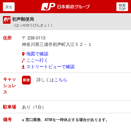
検索
郵便局・日本郵政グルー
戻る
TOP
初声郵便局
（はっせゆうびんきょく）
住所
〒 238-0113
神奈川県三浦市初声町入江５２－１
地図で確認
ここへ行く
ストリートビューで確認
キャッ
郵便
詳しくは
こちら
シュレ
ス
駐車場
あり（1台）
備考
※ 窓口業務、ATMを一時休止する場合があります。