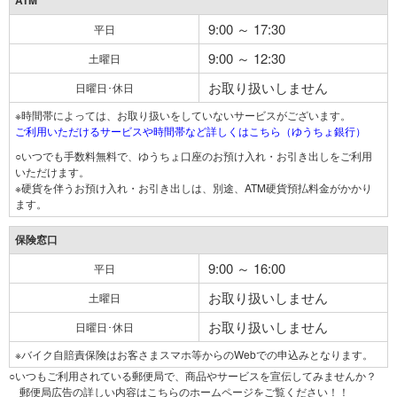
ATM
9:00 ～ 17:30
平日
9:00 ～ 12:30
土曜日
お取り扱いしません
日曜日･休日
※時間帯によっては、お取り扱いをしていないサービスがございます。
ご利用いただけるサービスや時間帯など詳しくはこちら（ゆうちょ銀行）
○いつでも手数料無料で、ゆうちょ口座のお預け入れ・お引き出しをご利用
いただけます。
※硬貨を伴うお預け入れ・お引き出しは、別途、ATM硬貨預払料金がかかり
ます。
保険窓口
9:00 ～ 16:00
平日
お取り扱いしません
土曜日
お取り扱いしません
日曜日･休日
※バイク自賠責保険はお客さまスマホ等からのWebでの申込みとなります。
○いつもご利用されている郵便局で、商品やサービスを宣伝してみませんか？
郵便局広告の詳しい内容はこちらのホームページをご覧ください！！