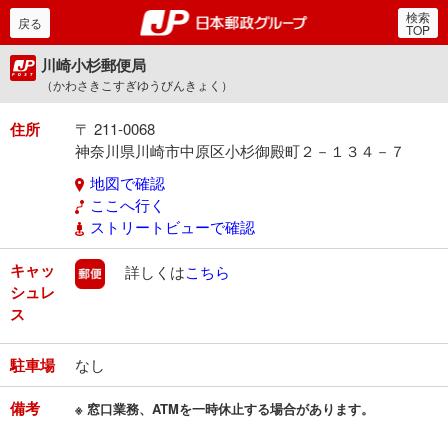
検索
郵便局・日本郵政グルー
戻る
TOP
川崎小杉郵便局
（かわさきこすぎゆうびんきょく）
住所
〒 211-0068
神奈川県川崎市中原区小杉御殿町２－１３４－７
地図で確認
ここへ行く
ストリートビューで確認
キャッ
郵便
詳しくは
こちら
シュレ
ス
駐車場
なし
備考
※ 窓口業務、ATMを一時休止する場合があります。