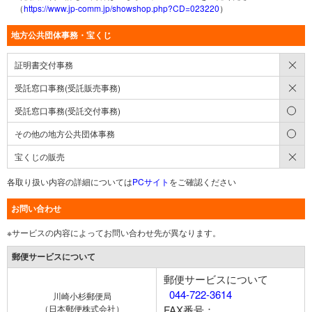
（
https://www.jp-comm.jp/showshop.php?CD=023220
）
地方公共団体事務・宝くじ
×
証明書交付事務
×
受託窓口事務(受託販売事務)
○
受託窓口事務(受託交付事務)
○
その他の地方公共団体事務
×
宝くじの販売
各取り扱い内容の詳細については
PCサイト
をご確認ください
お問い合わせ
※サービスの内容によってお問い合わせ先が異なります。
郵便サービスについて
郵便サービスについて
044-722-3614
川崎小杉郵便局
（日本郵便株式会社）
FAX番号：