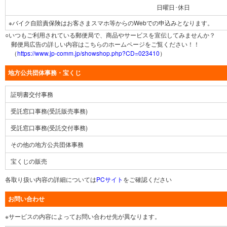
日曜日･休日
※バイク自賠責保険はお客さまスマホ等からのWebでの申込みとなります。
○いつもご利用されている郵便局で、商品やサービスを宣伝してみませんか？
郵便局広告の詳しい内容はこちらのホームページをご覧ください！！
（
https://www.jp-comm.jp/showshop.php?CD=023410
）
地方公共団体事務・宝くじ
証明書交付事務
受託窓口事務(受託販売事務)
受託窓口事務(受託交付事務)
その他の地方公共団体事務
宝くじの販売
各取り扱い内容の詳細については
PCサイト
をご確認ください
お問い合わせ
※サービスの内容によってお問い合わせ先が異なります。