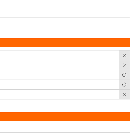
×
×
○
○
×