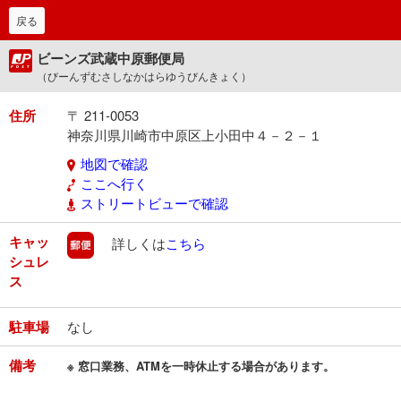
戻る
ビーンズ武蔵中原郵便局
（びーんずむさしなかはらゆうびんきょく）
住所
〒 211-0053
神奈川県川崎市中原区上小田中４－２－１
地図で確認
ここへ行く
ストリートビューで確認
キャッ
郵便
詳しくは
こちら
シュレ
ス
駐車場
なし
備考
※ 窓口業務、ATMを一時休止する場合があります。