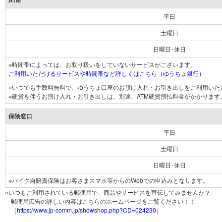
ATM
平日
土曜日
日曜日･休日
※時間帯によっては、お取り扱いをしていないサービスがございます。
ご利用いただけるサービスや時間帯など詳しくはこちら（ゆうちょ銀行）
○いつでも手数料無料で、ゆうちょ口座のお預け入れ・お引き出しをご利用いた
※硬貨を伴うお預け入れ・お引き出しは、別途、ATM硬貨預払料金がかかります
保険窓口
平日
土曜日
日曜日･休日
※バイク自賠責保険はお客さまスマホ等からのWebでの申込みとなります。
○いつもご利用されている郵便局で、商品やサービスを宣伝してみませんか？
郵便局広告の詳しい内容はこちらのホームページをご覧ください！！
（
https://www.jp-comm.jp/showshop.php?CD=024230
）