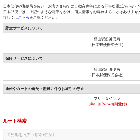
日本郵便や郵便局を装い、お客さま宛てに自動音声等による不審な電話がかかっ
日本郵便では、上記のような電話をかけ、個人情報をお尋ねすることはありませ
詳しくは
こちら
をご覧ください。
貯金サービスについて
栢山駅前郵便局
（日本郵便株式会社）
保険サービスについて
栢山駅前郵便局
（日本郵便株式会社）
通帳やカードの紛失・盗難に伴うお取引の停止
フリーダイヤル
（年中無休/24時間受付)
ルート検索