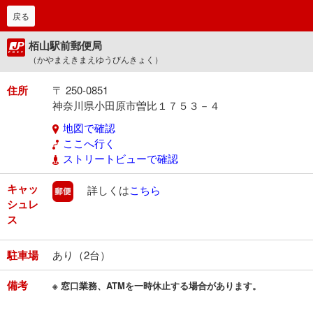
戻る
栢山駅前郵便局
（かやまえきまえゆうびんきょく）
住所
〒 250-0851
神奈川県小田原市曽比１７５３－４
地図で確認
ここへ行く
ストリートビューで確認
キャッ
郵便
詳しくは
こちら
シュレ
ス
駐車場
あり（2台）
備考
※ 窓口業務、ATMを一時休止する場合があります。