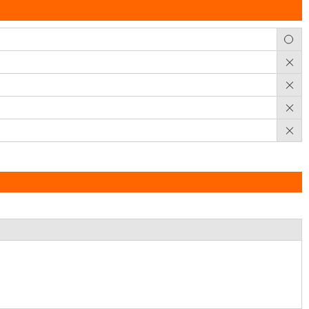
○
×
×
×
×