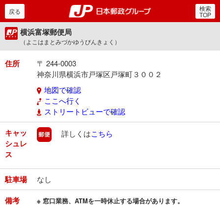
検索
郵便局・日本郵政グルー
戻る
TOP
横浜富塚郵便局
（よこはまとみづかゆうびんきょく）
住所
〒 244-0003
神奈川県横浜市戸塚区戸塚町３００２
地図で確認
ここへ行く
ストリートビューで確認
キャッ
郵便
詳しくは
こちら
シュレ
ス
駐車場
なし
備考
※ 窓口業務、ATMを一時休止する場合があります。