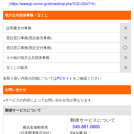
（
https://www.jp-comm.jp/showshop.php?CD=024710
）
地方公共団体事務・宝くじ
×
証明書交付事務
×
受託窓口事務(受託販売事務)
○
受託窓口事務(受託交付事務)
×
その他の地方公共団体事務
×
宝くじの販売
各取り扱い内容の詳細については
PCサイト
をご確認ください
お問い合わせ
※サービスの内容によってお問い合わせ先が異なります。
郵便サービスについて
郵便サービスについて
045-881-0800
横浜富塚郵便局
（日本郵便株式会社）
FAX番号：