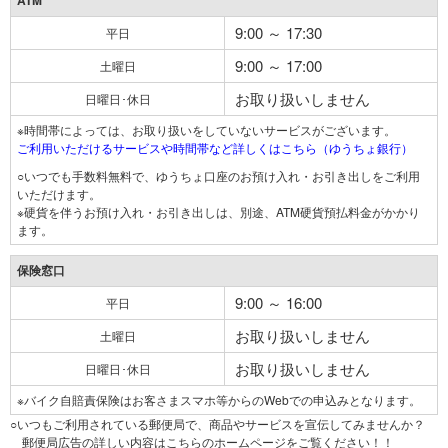
ATM
9:00 ～ 17:30
平日
9:00 ～ 17:00
土曜日
お取り扱いしません
日曜日･休日
※時間帯によっては、お取り扱いをしていないサービスがございます。
ご利用いただけるサービスや時間帯など詳しくはこちら（ゆうちょ銀行）
○いつでも手数料無料で、ゆうちょ口座のお預け入れ・お引き出しをご利用
いただけます。
※硬貨を伴うお預け入れ・お引き出しは、別途、ATM硬貨預払料金がかかり
ます。
保険窓口
9:00 ～ 16:00
平日
お取り扱いしません
土曜日
お取り扱いしません
日曜日･休日
※バイク自賠責保険はお客さまスマホ等からのWebでの申込みとなります。
○いつもご利用されている郵便局で、商品やサービスを宣伝してみませんか？
郵便局広告の詳しい内容はこちらのホームページをご覧ください！！