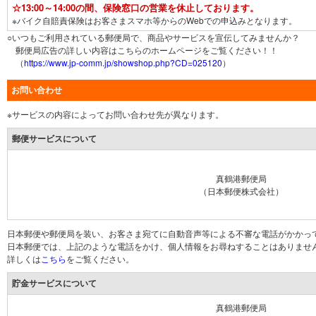
☆13:00～14:00の間、保険窓口の営業を休止しております。
※バイク自賠責保険はお客さまスマホ等からのWebでの申込みとなります。
○いつもご利用されている郵便局で、商品やサービスを宣伝してみませんか？
郵便局広告の詳しい内容はこちらのホームページをご覧ください！！
（
https://www.jp-comm.jp/showshop.php?CD=025120
）
お問い合わせ
※サービスの内容によってお問い合わせ先が異なります。
郵便サービスについて
真鶴港郵便局
（日本郵便株式会社）
日本郵便や郵便局を装い、お客さま宛てに自動音声等による不審な電話がかかっ
日本郵便では、上記のような電話をかけ、個人情報をお尋ねすることはありませ
詳しくは
こちら
をご覧ください。
貯金サービスについて
真鶴港郵便局