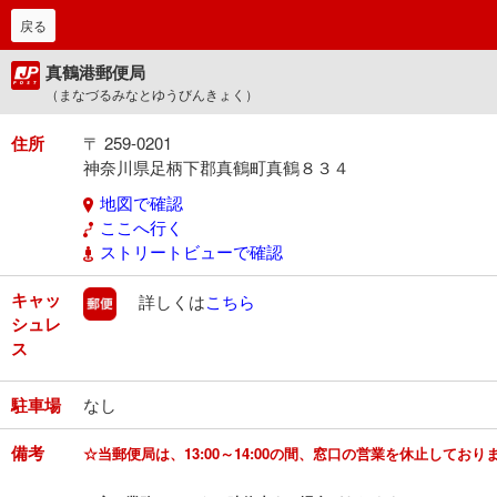
戻る
真鶴港郵便局
（まなづるみなとゆうびんきょく）
住所
〒 259-0201
神奈川県足柄下郡真鶴町真鶴８３４
地図で確認
ここへ行く
ストリートビューで確認
キャッ
郵便
詳しくは
こちら
シュレ
ス
駐車場
なし
備考
☆当郵便局は、13:00～14:00の間、窓口の営業を休止してお