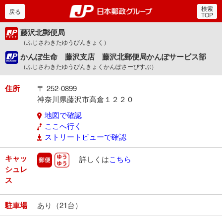
検索
郵便局・日本郵政グルー
戻る
TOP
藤沢北郵便局
（ふじさわきたゆうびんきょく）
かんぽ生命 藤沢支店 藤沢北郵便局かんぽサービス部
（ふじさわきたゆうびんきょくかんぽさーびすぶ）
住所
〒 252-0899
神奈川県藤沢市高倉１２２０
地図で確認
ここへ行く
ストリートビューで確認
キャッ
郵便
ゆうゆう
詳しくは
こちら
シュレ
ス
駐車場
あり（21台）