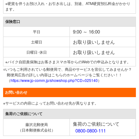
※硬貨を伴うお預け入れ・お引き出しは、別途、ATM硬貨預払料金がかかり
ます。
保険窓口
9:00 ～ 16:00
平日
お取り扱いしません
土曜日
お取り扱いしません
日曜日･休日
※バイク自賠責保険はお客さまスマホ等からのWebでの申込みとなります。
○いつもご利用されている郵便局で、商品やサービスを宣伝してみませんか？
郵便局広告の詳しい内容はこちらのホームページをご覧ください！！
（
https://www.jp-comm.jp/showshop.php?CD=025140
）
お問い合わせ
※サービスの内容によってお問い合わせ先が異なります。
集荷のご依頼について
集荷のご依頼について
藤沢北郵便局
（日本郵便株式会社）
0800-0800-111