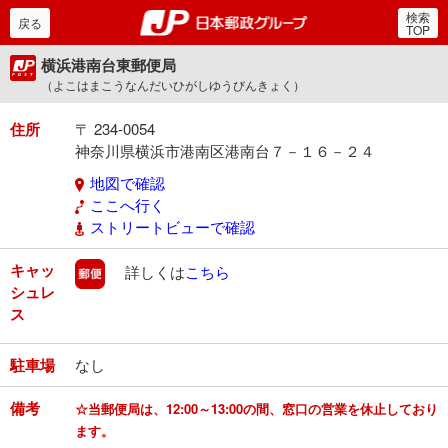
検索
郵便局・日本郵政グルー
戻る
TOP
横浜港南台東郵便局
（よこはまこうなんだいひがしゆうびんきょく）
住所
〒 234-0054
神奈川県横浜市港南区港南台７－１６－２４
地図で確認
ここへ行く
ストリートビューで確認
キャッ
郵便
詳しくは
こちら
シュレ
ス
駐車場
なし
備考
☆当郵便局は、12:00～13:00の間、窓口の営業を休止しており
ます。