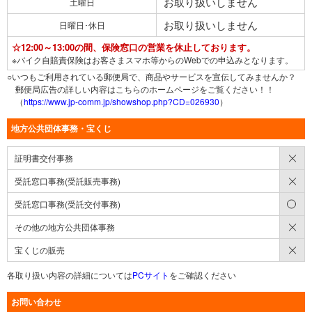
お取り扱いしません
土曜日
お取り扱いしません
日曜日･休日
☆12:00～13:00の間、保険窓口の営業を休止しております。
※バイク自賠責保険はお客さまスマホ等からのWebでの申込みとなります。
○いつもご利用されている郵便局で、商品やサービスを宣伝してみませんか？
郵便局広告の詳しい内容はこちらのホームページをご覧ください！！
（
https://www.jp-comm.jp/showshop.php?CD=026930
）
地方公共団体事務・宝くじ
×
証明書交付事務
×
受託窓口事務(受託販売事務)
○
受託窓口事務(受託交付事務)
×
その他の地方公共団体事務
×
宝くじの販売
各取り扱い内容の詳細については
PCサイト
をご確認ください
お問い合わせ