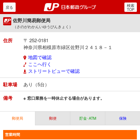
検索
郵便局・日本郵政グルー
戻る
TOP
佐野川簡易郵便局
（さのがわかんいゆうびんきょく）
住所
〒 252-0181
神奈川県相模原市緑区佐野川２４１８－１
地図で確認
ここへ行く
ストリートビューで確認
駐車場
あり（5台）
備考
※ 窓口業務を一時休止する場合があります。
郵便局
郵便
貯金･ATM
保険
営業時間