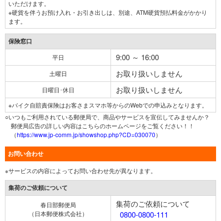
いただけます。
※硬貨を伴うお預け入れ・お引き出しは、別途、ATM硬貨預払料金がかかり
ます。
保険窓口
9:00 ～ 16:00
平日
お取り扱いしません
土曜日
お取り扱いしません
日曜日･休日
※バイク自賠責保険はお客さまスマホ等からのWebでの申込みとなります。
○いつもご利用されている郵便局で、商品やサービスを宣伝してみませんか？
郵便局広告の詳しい内容はこちらのホームページをご覧ください！！
（
https://www.jp-comm.jp/showshop.php?CD=030070
）
お問い合わせ
※サービスの内容によってお問い合わせ先が異なります。
集荷のご依頼について
集荷のご依頼について
春日部郵便局
（日本郵便株式会社）
0800-0800-111