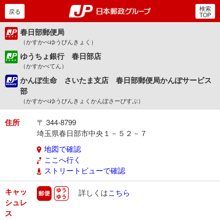
検索
郵便局・日本郵政グルー
戻る
TOP
春日部郵便局
（かすかべゆうびんきょく）
ゆうちょ銀行 春日部店
（かすかべてん）
かんぽ生命 さいたま支店 春日部郵便局かんぽサービス
部
（かすかべゆうびんきょくかんぽさーびすぶ）
住所
〒 344-8799
埼玉県春日部市中央１－５２－７
地図で確認
ここへ行く
ストリートビューで確認
キャッ
郵便
ゆうゆう
詳しくは
こちら
シュレ
ス