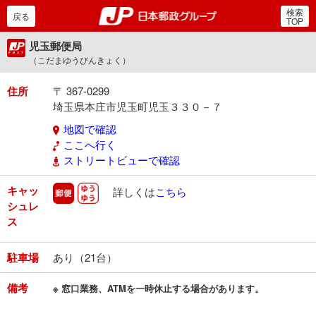
検索
郵便局・日本郵政グルー
戻る
TOP
児玉郵便局
（こだまゆうびんきょく）
住所
〒 367-0299
埼玉県本庄市児玉町児玉３３０－７
地図で確認
ここへ行く
ストリートビューで確認
キャッ
郵便
ゆうゆう
詳しくは
こちら
シュレ
ス
駐車場
あり（21台）
備考
※ 窓口業務、ATMを一時休止する場合があります。