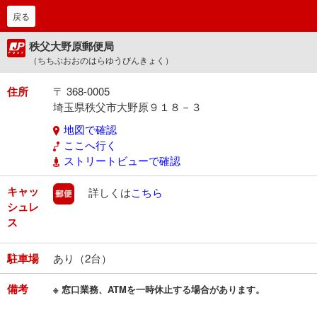
戻る
秩父大野原郵便局
（ちちぶおおのはらゆうびんきょく）
住所
〒 368-0005
埼玉県秩父市大野原９１８－３
地図で確認
ここへ行く
ストリートビューで確認
キャッ
郵便
詳しくは
こちら
シュレ
ス
駐車場
あり（2台）
備考
※ 窓口業務、ATMを一時休止する場合があります。