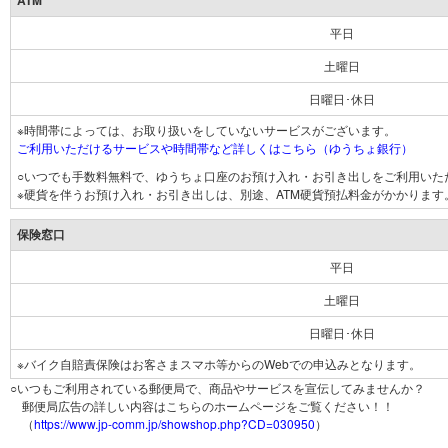
ATM
平日
土曜日
日曜日･休日
※時間帯によっては、お取り扱いをしていないサービスがございます。
ご利用いただけるサービスや時間帯など詳しくはこちら（ゆうちょ銀行）
○いつでも手数料無料で、ゆうちょ口座のお預け入れ・お引き出しをご利用いた
※硬貨を伴うお預け入れ・お引き出しは、別途、ATM硬貨預払料金がかかります
保険窓口
平日
土曜日
日曜日･休日
※バイク自賠責保険はお客さまスマホ等からのWebでの申込みとなります。
○いつもご利用されている郵便局で、商品やサービスを宣伝してみませんか？
郵便局広告の詳しい内容はこちらのホームページをご覧ください！！
（
https://www.jp-comm.jp/showshop.php?CD=030950
）