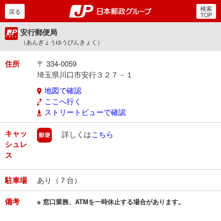
検索
郵便局・日本郵政グルー
戻る
TOP
安行郵便局
（あんぎょうゆうびんきょく）
住所
〒 334-0059
埼玉県川口市安行３２７－１
地図で確認
ここへ行く
ストリートビューで確認
キャッ
郵便
詳しくは
こちら
シュレ
ス
駐車場
あり（７台）
備考
※ 窓口業務、ATMを一時休止する場合があります。